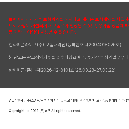
보험계약자가 기존 보험계약을 해지하고 새로운 보험계약을 체결하는
으로 가입이 거절되거나 보험료가 인상될 수 있고, ②가입 상품에 따
등 기타 불이익이 발생할 수 있습니다.
한화피플라이프(주) 보험대리점(등록번호 제2004018025호)
본 광고는 광고심의기준을 준수하였으며, 유효기간은 심의일로부터 
한화피플-준법-제2026-12-8101호(26.03.23~27.03.22)
광고대행사 : (주)쇼엠은/는 페이지 제작 및 광고 대행만을 진행하며, 보험상품 판매에 직접적
Copyright (c) 2018 (주)쇼엠 All rights reserved.